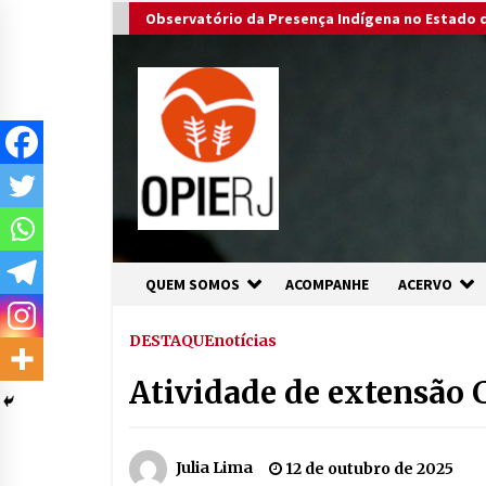
Skip
Observatório da Presença Indígena no Estado d
to
content
QUEM SOMOS
ACOMPANHE
ACERVO
DESTAQUE
notícias
Atividade de extensão 
Julia Lima
12 de outubro de 2025