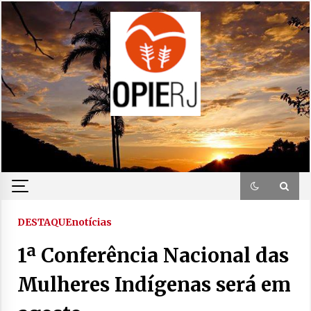
Skip
to
content
DESTAQUE
notícias
1ª Conferência Nacional das
Mulheres Indígenas será em