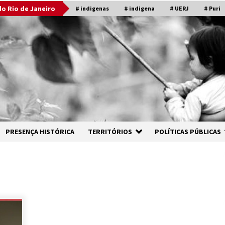
o Rio de Janeiro
# indigenas
# indigena
# UERJ
# Puri
PRESENÇA HISTÓRICA
TERRITÓRIOS
POLÍTICAS PÚBLICAS