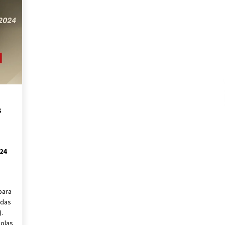
s
24
para
adas
.
colas