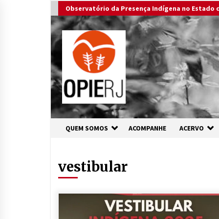
Skip
Observatório da Presença Indígena no Estado d
to
content
QUEM SOMOS
ACOMPANHE
ACERVO
vestibular