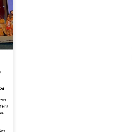
m
24
etes
feira
cas
e
ões