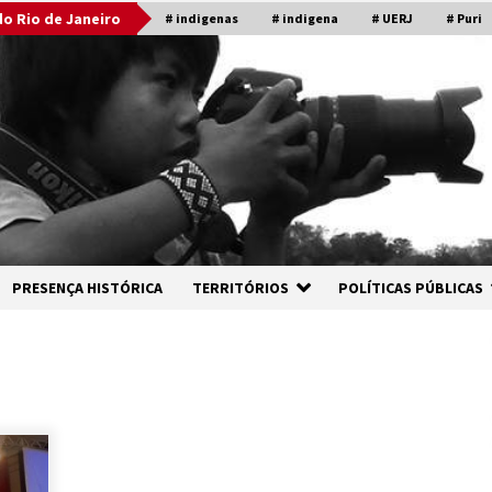
o Rio de Janeiro
# indigenas
# indigena
# UERJ
# Puri
PRESENÇA HISTÓRICA
TERRITÓRIOS
POLÍTICAS PÚBLICAS