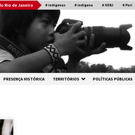
o Rio de Janeiro
# indigenas
# indigena
# UERJ
# Puri
PRESENÇA HISTÓRICA
TERRITÓRIOS
POLÍTICAS PÚBLICAS