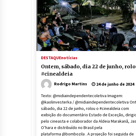
DESTAQUE
notícias
Ontem, sábado, dia 22 de junho, rolo
#cinealdeia
Rodrigo Martins
24 de junho de 2024
Texto: @midiaindependentecoletiva Imagem:
@kaolinvesterka / @midiaindependentecoletiva On
sábado, dia 22 de junho, rolou o #cinealdeia com
exibição do documentário Estado de Exceção, dirigi
pelo cineasta e colaborador da Aldeia Marakanã, Ja
O’hara e distribuído no Brasil pela
plataforma @bombozila . A projeção foi seguida de