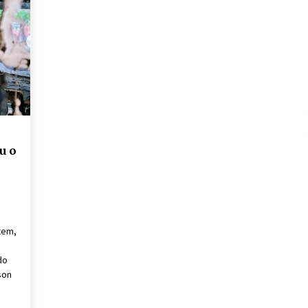
u o
tem,
do
son