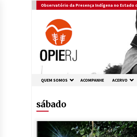
Skip
Observatório da Presença Indígena no Estado d
to
content
QUEM SOMOS
ACOMPANHE
ACERVO
sábado