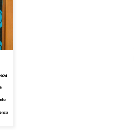
2024
ja
inha
pensa