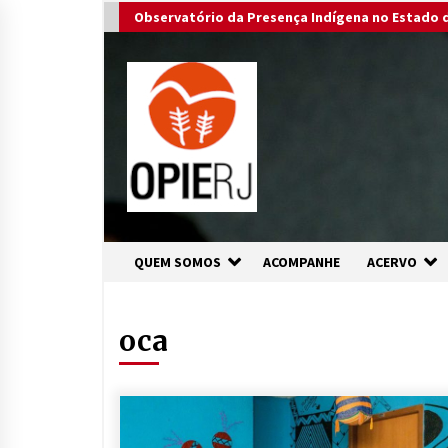
Skip
Observatório da Presença Indígena no Estado d
to
content
QUEM SOMOS
ACOMPANHE
ACERVO
oca