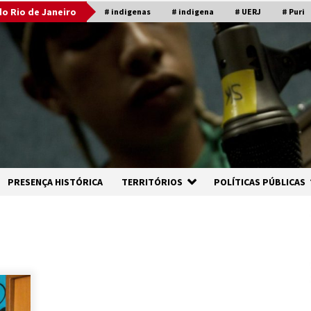
o Rio de Janeiro
# indigenas
# indigena
# UERJ
# Puri
PRESENÇA HISTÓRICA
TERRITÓRIOS
POLÍTICAS PÚBLICAS