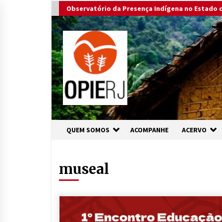
Skip
Observatório da Presença Indígena no Estado d
to
content
QUEM SOMOS
ACOMPANHE
ACERVO
museal