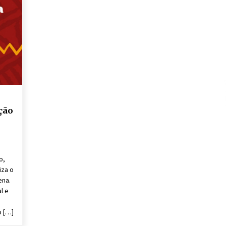
ção
o,
iza o
ena.
l e
o […]