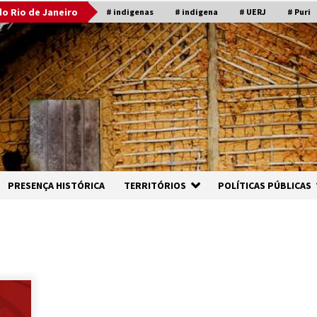
o Rio de Janeiro
# indigenas
# indigena
# UERJ
# Puri
PRESENÇA HISTÓRICA
TERRITÓRIOS
POLÍTICAS PÚBLICAS