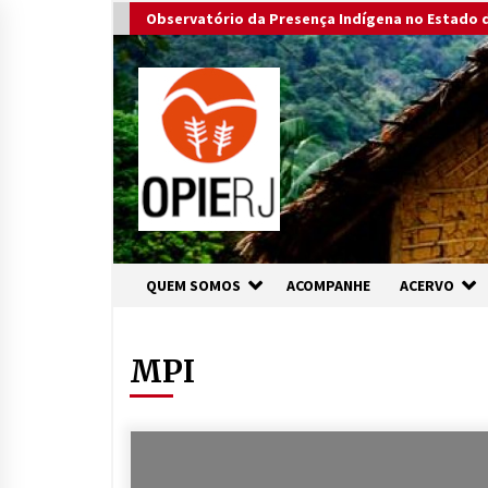
Skip
Observatório da Presença Indígena no Estado d
to
content
QUEM SOMOS
ACOMPANHE
ACERVO
MPI