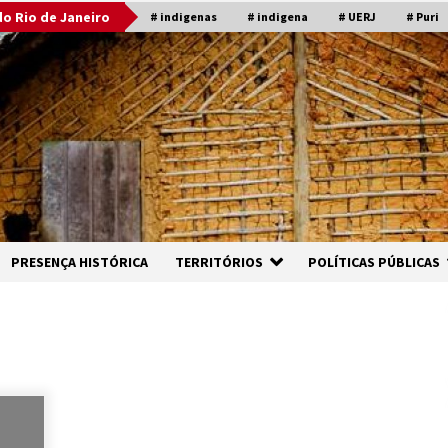
o Rio de Janeiro
# indigenas
# indigena
# UERJ
# Puri
PRESENÇA HISTÓRICA
TERRITÓRIOS
POLÍTICAS PÚBLICAS