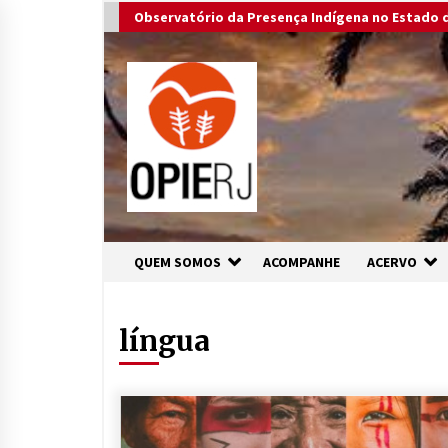
Skip
Observatório da Presença Indígena no Estado d
to
content
QUEM SOMOS
ACOMPANHE
ACERVO
língua