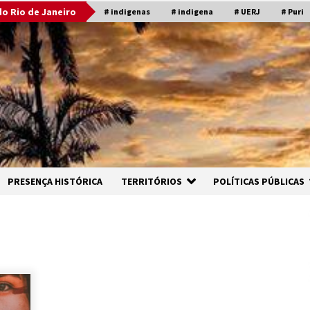
o Rio de Janeiro
# indigenas
# indigena
# UERJ
# Puri
PRESENÇA HISTÓRICA
TERRITÓRIOS
POLÍTICAS PÚBLICAS