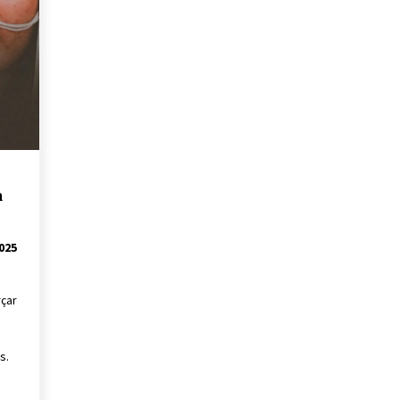
a
025
rçar
s.