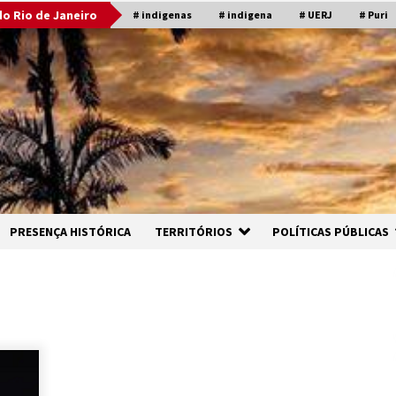
o Rio de Janeiro
# indigenas
# indigena
# UERJ
# Puri
PRESENÇA HISTÓRICA
TERRITÓRIOS
POLÍTICAS PÚBLICAS