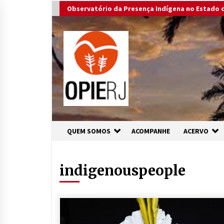
Skip
Observatório da Presença Indígena no Estado d
to
content
QUEM SOMOS
ACOMPANHE
ACERVO
indigenouspeople