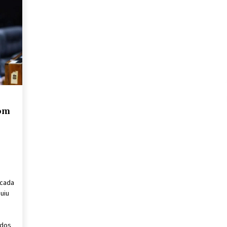
com
ncada
uiu
ados