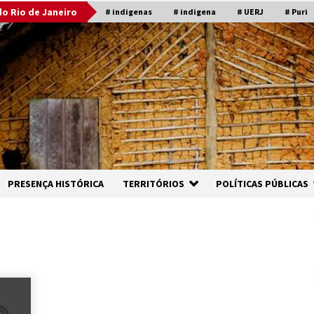
o Rio de Janeiro
# indigenas
# indigena
# UERJ
# Puri
PRESENÇA HISTÓRICA
TERRITÓRIOS
POLÍTICAS PÚBLICAS