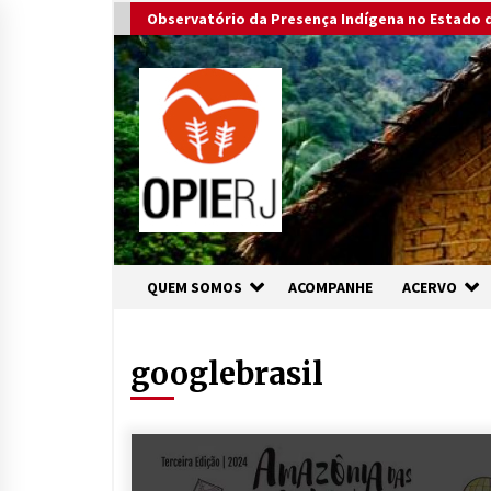
Skip
Observatório da Presença Indígena no Estado d
to
content
QUEM SOMOS
ACOMPANHE
ACERVO
googlebrasil