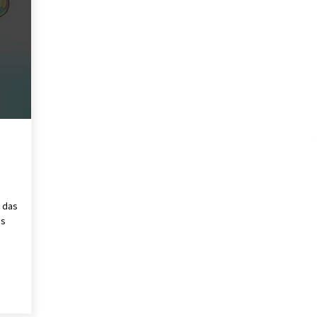
a das
is