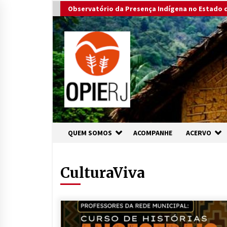
Skip
Observatório da Presença Indígena no Estado d
to
content
QUEM SOMOS
ACOMPANHE
ACERVO
CulturaViva