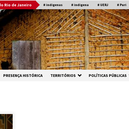
o Rio de Janeiro
# indigenas
# indigena
# UERJ
# Puri
PRESENÇA HISTÓRICA
TERRITÓRIOS
POLÍTICAS PÚBLICAS