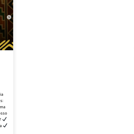
ia
s:
uma
osso
r?
ra