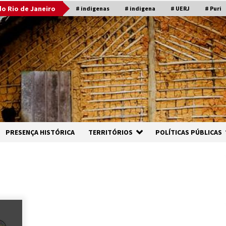
o Rio de Janeiro
# indigenas
# indigena
# UERJ
# Puri
PRESENÇA HISTÓRICA
TERRITÓRIOS
POLÍTICAS PÚBLICAS