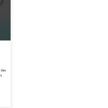
a das
is