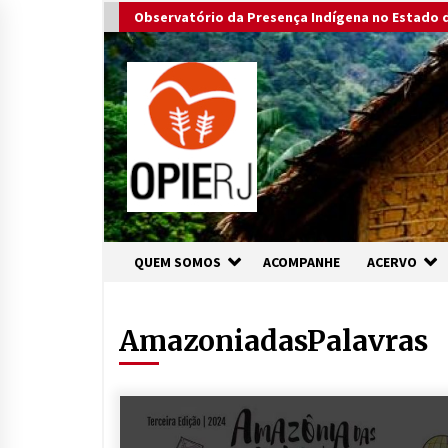
Skip
Observatório da Presença Indígena no Estado d
to
content
QUEM SOMOS
ACOMPANHE
ACERVO
AmazoniadasPalavras