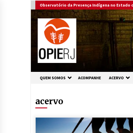
Skip
Observatório da Presença Indígena no Estado d
to
content
QUEM SOMOS
ACOMPANHE
ACERVO
acervo