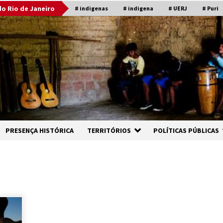
o Rio de Janeiro
# indigenas
# indigena
# UERJ
# Puri
PRESENÇA HISTÓRICA
TERRITÓRIOS
POLÍTICAS PÚBLICAS