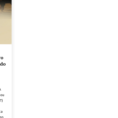
vo
 do
A
nou
T)
ca
 os