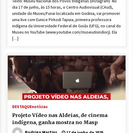
Texto: Museu Nacional dos Povos Indígenas (instagram) No
dia 17 de junho, às 15 horas, o Centro Audiovisual (CAud),
unidade do Museu/Funai localizada em Goiânia, vai promover
uma live com Eunice Pirkodi Tapuia, primeira professora
indígena da Universidade Federal de Goiás (UFG), no canal do
Museu no YouTube (www.youtube.com/museudoindiorj). Ela
[…]
DESTAQUE
notícias
Projeto Vídeo nas Aldeias, de cinema
indígena, ganha mostra no Masp
Rodrigo Martins
17 de junho de 2025