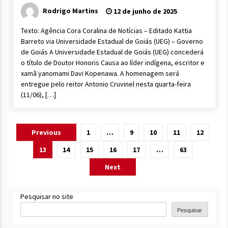
Rodrigo Martins
12 de junho de 2025
Texto: Agência Cora Coralina de Notícias – Editado Kattia
Barreto via Universidade Estadual de Goiás (UEG) – Governo
de Goiás A Universidade Estadual de Goiás (UEG) concederá
o título de Doutor Honoris Causa ao líder indígena, escritor e
xamã yanomami Davi Kopenawa. A homenagem será
entregue pelo reitor Antonio Cruvinel nesta quarta-feira
(11/06), […]
Paginação
Previous
1
…
9
10
11
12
de
13
14
15
16
17
…
63
posts
Next
Pesquisar no site
Pesquisar